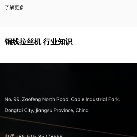
了解更多
铜线拉丝机 行业知识
No. 99, Zaofeng North Road, Cable Industrial Park,
Dongtai City, Jiangsu Province, China
电话:+86-515-85278669