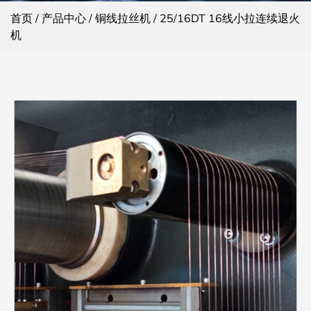
首页
/
产品中心
/
铜线拉丝机
/
25/16DT 16线小拉连续退火
机