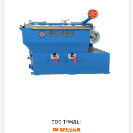
20-4DT 四头多头拉
CAT:铜线拉丝机